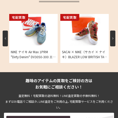
宅配買取
宅配買取
宅
cai
NIKE ナイキ Air Max 1PRM
SACAI × NIKE（サカイ × ナイ
NI
oon
"Dirty Denim" DV3050-300 エア
キ）BLAZER LOW BRITISH TAN
UP
買取実
マックス1 ダーティデニム
ブレーザー ロー ブリティッシ
テン
26cmの買取実績
ュ タン 26cmの買取実績
25
趣味のアイテムの買取をご検討の方は
お気軽にご相談ください！
査定無料！宅配買取の送料無料！LINE査定買取の手数料無料！
まずはお電話でご相談か､LINE査定をご利用の上､宅配買取サービスをご利用くださ
い。