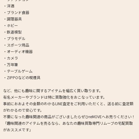
・洋酒
・ブランド食器
・調理器具
・ホビー
・鉄道模型
・プラモデル
・スポーツ用品
・オーディオ機器
・カメラ
・万年筆
・テーブルゲーム
・ZIPPOなどの喫煙具
など、他にも趣味に関するアイテムを幅広く買い取ります。
有名メーカーやブランドは特に買取強化をおこなっています。
事前におおよその金額のわかるLINE査定をご利用いただくと、送る前に査定額
がわかるので安心です。
不要になった趣味関連の商品がございましたらぜひreMOVEへお売りください！
「趣味関連のアイテムを売るなら、あなたの趣味買取専門リムーブの宅配買取
がおススメです」