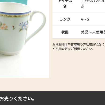
アイテム
TIFFANY＆
名
点
ランク
A～S
状態
美品～未使用
買取相場は中古市場や弊社在庫状況によ
や宅配査定をご利用ください。
お売りください。