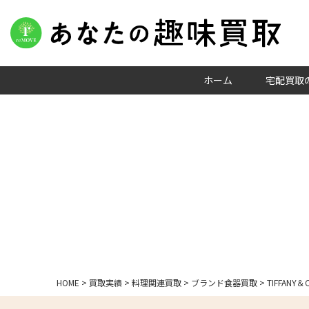
ホーム
宅配買取
HOME
>
買取実績
>
料理関連買取
>
ブランド食器買取
>
TIFFAN