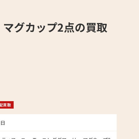
リー マグカップ2点の買取
配買取
7日