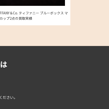
IFFANY＆Co. ティファニー ブルーボックス マ
カップ2点の買取実績
は
用ください。