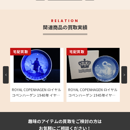
RELATION
関連商品の買取実績
宅配買取
宅配買取
宅
イヤル
ROYAL COPENHAGEN ロイヤル
ROYAL COPENHAGEN ロイヤル
RO
ニカ
コペンハーゲン 1940年 イヤー
コペンハーゲン 1945年イヤー
コ
プレート1枚の買取実績
プレート1枚の買取実績
デ
の
趣味のアイテムの買取をご検討の方は
お気軽にご相談ください！