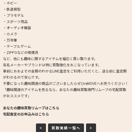
・ホビー
・鉄道模型
・プラモデル
・スポーツ用品
・オーディオ機器
・カメラ
・万年筆
・テーブルゲーム
・ZIPPOなどの喫煙具
など、他にも趣味に関するアイテムを幅広く買い取ります。
有名メーカーやブランドは特に買取強化をおこなっています。
事前におおよその金額のわかるLINE査定をご利用いただくと、送る前に査定額
がわかるので安心です。
不要になった趣味関連の商品がございましたらぜひreMOVEへお売りください！
「趣味関連のアイテムを売るなら、あなたの趣味買取専門リムーブの宅配買取
がおススメです」
あなたの趣味買取リムーブはこちら
宅配査定のお申込みはこちら
<
買取実績一覧へ
>