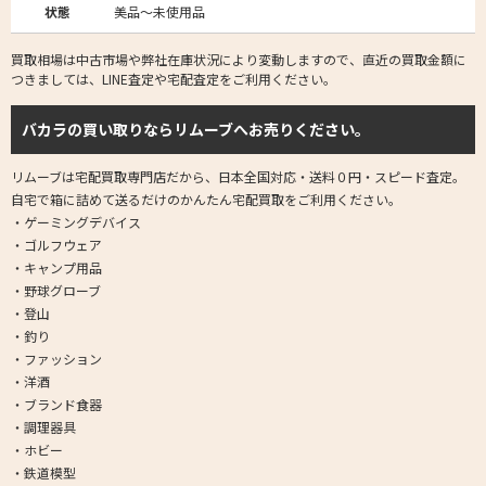
状態
美品～未使用品
買取相場は中古市場や弊社在庫状況により変動しますので、直近の買取金額に
つきましては、LINE査定や宅配査定をご利用ください。
バカラの買い取りならリムーブへお売りください。
リムーブは宅配買取専門店だから、日本全国対応・送料０円・スピード査定。
自宅で箱に詰めて送るだけのかんたん宅配買取をご利用ください。
・ゲーミングデバイス
・ゴルフウェア
・キャンプ用品
・野球グローブ
・登山
・釣り
・ファッション
・洋酒
・ブランド食器
・調理器具
・ホビー
・鉄道模型