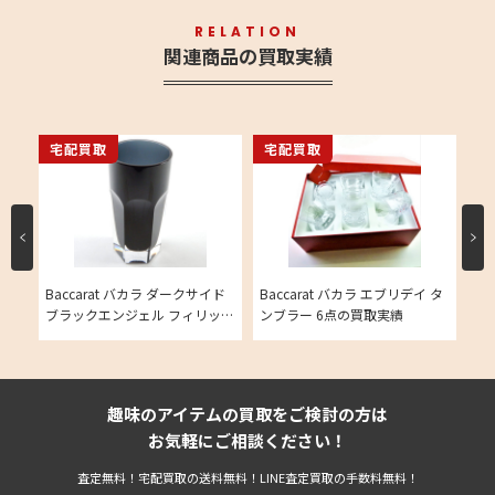
RELATION
関連商品の買取実績
宅配買取
宅配買取
宅
 シ
Baccarat バカラ ダークサイド
Baccarat バカラ エブリデイ タ
Ba
ブラックエンジェル フィリッ
ンブラー 6点の買取実績
ラ
プ・スタルク タンブラー 1点の
点
買取実績
趣味のアイテムの買取をご検討の方は
お気軽にご相談ください！
査定無料！宅配買取の送料無料！LINE査定買取の手数料無料！