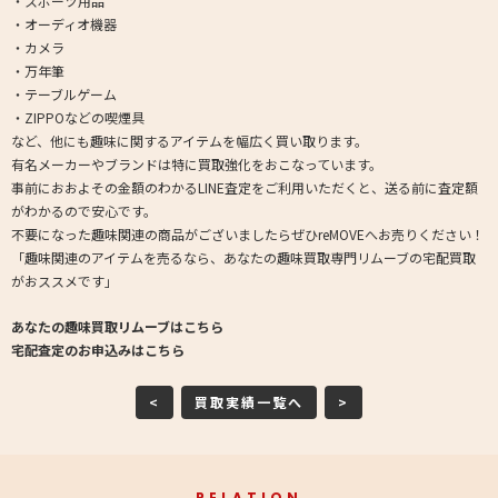
・スポーツ用品
・オーディオ機器
・カメラ
・万年筆
・テーブルゲーム
・ZIPPOなどの喫煙具
など、他にも趣味に関するアイテムを幅広く買い取ります。
有名メーカーやブランドは特に買取強化をおこなっています。
事前におおよその金額のわかるLINE査定をご利用いただくと、送る前に査定額
がわかるので安心です。
不要になった趣味関連の商品がございましたらぜひreMOVEへお売りください！
「趣味関連のアイテムを売るなら、あなたの趣味買取専門リムーブの宅配買取
がおススメです」
あなたの趣味買取リムーブはこちら
宅配査定のお申込みはこちら
<
買取実績一覧へ
>
RELATION