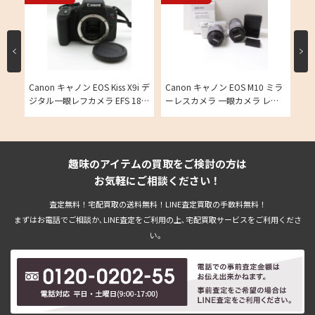
Canon キャノン EOS Kiss X9i デ
Canon キャノン EOS M10 ミラ
Ca
ム
ジタル一眼レフカメラ EFS 18-
ーレスカメラ 一眼カメラ レン
Z
カメ
55mm 55-250mmの買取実績
ズ2点付きの買取実績
超
ラ
趣味のアイテムの買取をご検討の方は
お気軽にご相談ください！
査定無料！宅配買取の送料無料！LINE査定買取の手数料無料！
まずはお電話でご相談か､LINE査定をご利用の上､宅配買取サービスをご利用くださ
い。