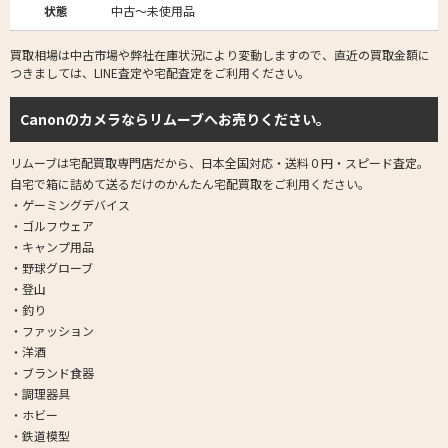
状態
中古～未使用品
買取相場は中古市場や弊社在庫状況により変動しますので、直近の買取金額に
つきましては、LINE査定や宅配査定をご利用ください。
Canonのカメラならリムーブへお売りください。
リムーブは宅配買取専門店だから、日本全国対応・送料０円・スピード査定。
自宅で箱に詰めて送るだけのかんたん宅配買取をご利用ください。
・ゲーミングデバイス
・ゴルフウェア
・キャンプ用品
・野球グローブ
・登山
・釣り
・ファッション
・洋酒
・ブランド食器
・調理器具
・ホビー
・鉄道模型