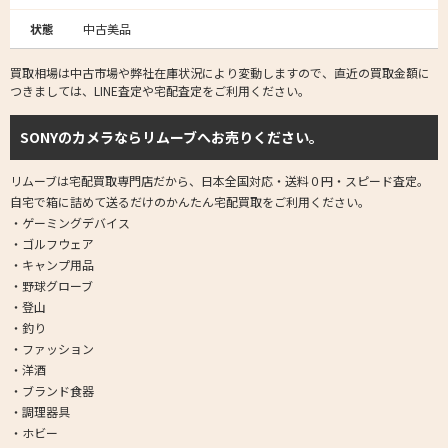
状態
中古美品
買取相場は中古市場や弊社在庫状況により変動しますので、直近の買取金額に
つきましては、LINE査定や宅配査定をご利用ください。
SONYのカメラならリムーブへお売りください。
リムーブは宅配買取専門店だから、日本全国対応・送料０円・スピード査定。
自宅で箱に詰めて送るだけのかんたん宅配買取をご利用ください。
・ゲーミングデバイス
・ゴルフウェア
・キャンプ用品
・野球グローブ
・登山
・釣り
・ファッション
・洋酒
・ブランド食器
・調理器具
・ホビー