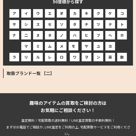
50音順から探す
ア
イ
ウ
エ
オ
カ
キ
ク
ケ
コ
サ
シ
ス
セ
ソ
タ
チ
ツ
テ
ト
ナ
二
ヌ
ネ
ノ
ハ
ヒ
フ
ヘ
ホ
マ
ミ
ム
メ
モ
ヤ
ユ
ヨ
ラ
リ
ル
レ
ロ
ワ
ヲ
ン
英
数
取扱ブランド一覧 【二】
趣味のアイテムの買取をご検討の方は
お気軽にご相談ください！
査定無料！宅配買取の送料無料！LINE査定買取の手数料無料！
まずはお電話でご相談か､LINE査定をご利用の上､宅配買取サービスをご利用くださ
い。