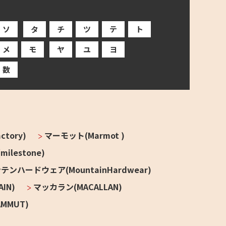
ソ
タ
チ
ツ
テ
ト
メ
モ
ヤ
ユ
ヨ
数
tory)
マーモット(Marmot )
lestone)
テンハードウェア(MountainHardwear)
IN)
マッカラン(MACALLAN)
MMUT)