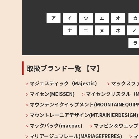
ア
イ
ウ
エ
オ
カ
ナ
二
ヌ
ネ
ノ
ラ
取扱ブランド一覧 【マ】
マジェスティック（Majestic）
マックスファク
マイセン(MEISSEN)
マイセンクリスタル（Meis
マウンテンイクイップメント(MOUNTAINEQUIPM
マウントレーニアデザイン(MT.RAINIERDESIGN)
マックパック(macpac)
マッピン＆ウェッブ (M
マリアージュフレール(MARIAGEFRERES)
マ