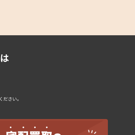
は
用ください。