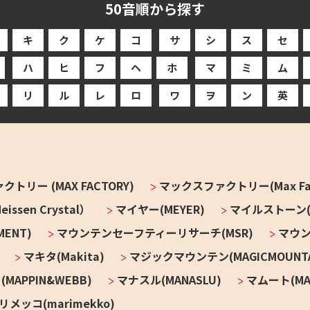
50音順から探す
キ
ク
ケ
コ
サ
シ
ス
セ
ハ
ヒ
フ
ヘ
ホ
マ
ミ
ム
リ
ル
レ
ロ
ワ
ヲ
ン
英
トリー (MAX FACTORY)
マックスファクトリー(Max Fac
sen Crystal）
マイヤー(MEYER)
マイルストーン(mi
ENT)
マウンテンセーフティーリサーチ(MSR)
マウン
マキタ(Makita)
マジックマウンテン(MAGICMOUNTA
APPIN&WEBB)
マナスル(MANASLU)
マムート(MA
リメッコ(marimekko)