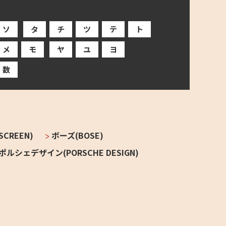
ソ
タ
チ
ツ
テ
ト
メ
モ
ヤ
ユ
ヨ
数
CREEN)
ボーズ(BOSE)
ポルシェデザイン(PORSCHE DESIGN)