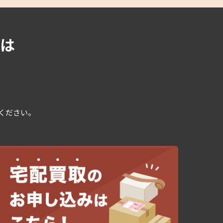
は
用ください。