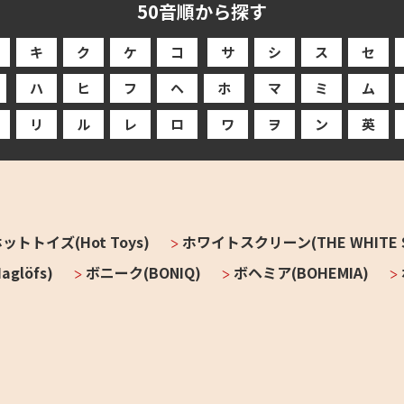
50音順から探す
キ
ク
ケ
コ
サ
シ
ス
セ
ハ
ヒ
フ
ヘ
ホ
マ
ミ
ム
リ
ル
レ
ロ
ワ
ヲ
ン
英
ットトイズ(Hot Toys)
ホワイトスクリーン(THE WHITE S
glöfs)
ボニーク(BONIQ)
ボヘミア(BOHEMIA)