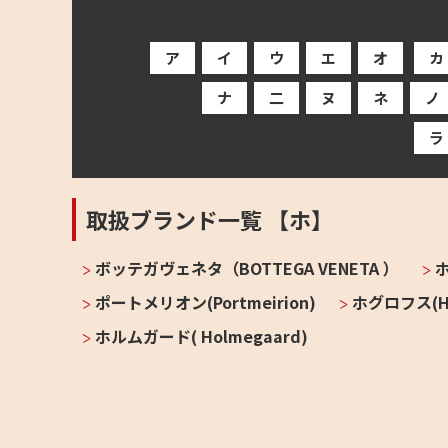
ア
イ
ウ
エ
オ
カ
ナ
二
ヌ
ネ
ノ
ラ
取扱ブランド一覧 【ホ】
ボッテガヴェネタ（BOTTEGA VENETA ）
ホ
ポートメリオン(Portmeirion)
ホグロフス(Ha
ホルムガード( Holmegaard)