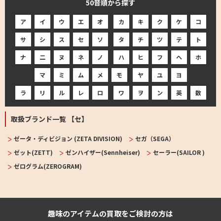
50音順から探す
ア
イ
ウ
エ
オ
カ
キ
ク
ケ
コ
サ
シ
ス
セ
ソ
タ
チ
ツ
テ
ト
ナ
二
ヌ
ネ
ノ
ハ
ヒ
フ
ヘ
ホ
マ
ミ
ム
メ
モ
ヤ
ユ
ヨ
ラ
リ
ル
レ
ロ
ワ
ヲ
ン
英
数
取扱ブランド一覧 【セ】
ゼータ・ディビジョン (ZETA DIVISION)
セガ（SEGA）
ゼット(ZETT)
ゼンハイザー(Sennheiser)
セーラー(SAILOR )
ゼログラム(ZEROGRAM)
趣味のアイテムの買取をご検討の方は