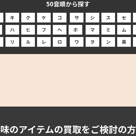
50音順から探す
キ
ク
ケ
コ
サ
シ
ス
セ
ハ
ヒ
フ
ヘ
ホ
マ
ミ
ム
リ
ル
レ
ロ
ワ
ヲ
ン
英
趣味のアイテムの買取をご検討の方