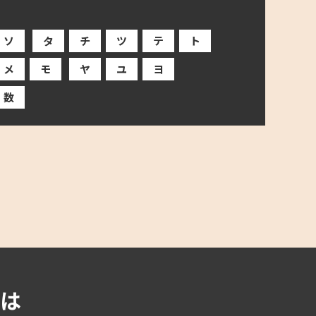
ソ
タ
チ
ツ
テ
ト
メ
モ
ヤ
ユ
ヨ
数
は