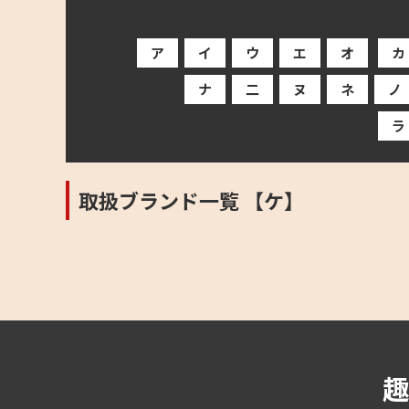
ア
イ
ウ
エ
オ
カ
ナ
二
ヌ
ネ
ノ
ラ
取扱ブランド一覧 【ケ】