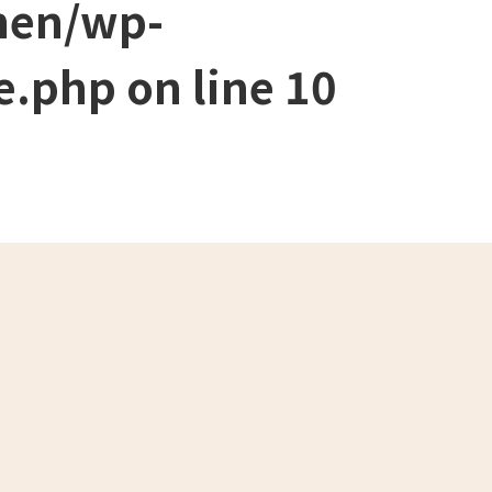
men/wp-
e.php
on line
10