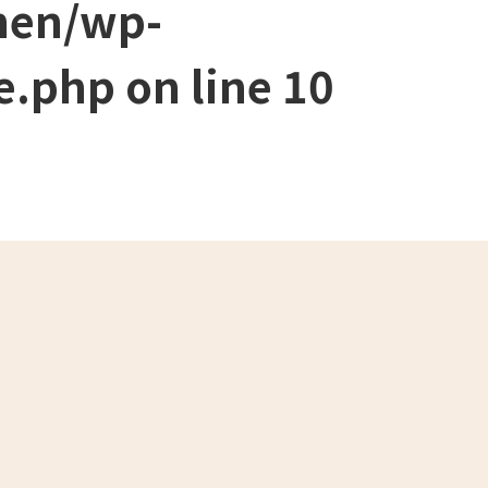
men/wp-
e.php
on line
10